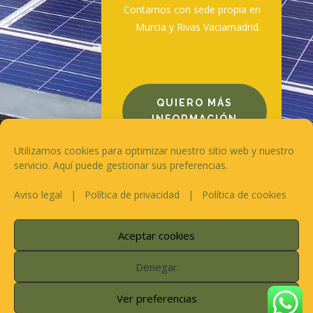
Contamos con sede propia en
Murcia y Rivas Vaciamadrid.
QUIERO MÁS
INFORMACIÓN
Utilizamos cookies para optimizar nuestro sitio web y nuestro
servicio. Aquí puede gestionar sus preferencias.
Aviso legal
|
Política de privacidad
|
Política de cookies
Aceptar cookies
Inicio
Quiénes somos
Contacto
Aviso legal
Política de privacidad
Denegar
Política de cookies
Ver preferencias