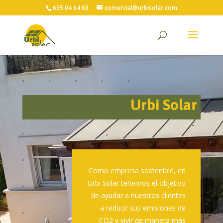
655 04 64 63
comercial@urbisolar.com
Urbi Solar
Como empresa sostenible, en
Urbi Solar tenemos el objetivo
de ayudar a nuestros clientes
a reducir sus emisiones de
CO2 y vivir de manera más